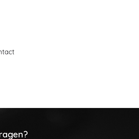
ntact
vragen?