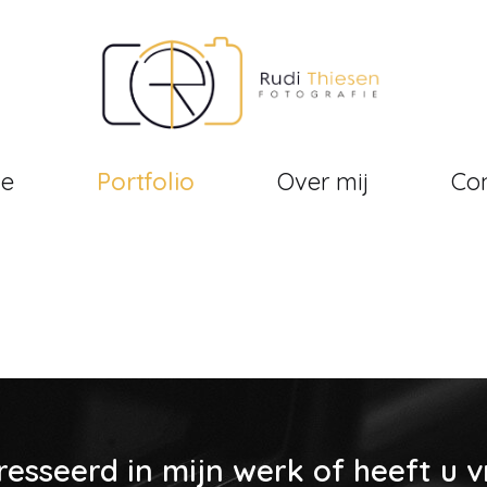
e
Portfolio
Over mij
Co
resseerd in mijn werk of heeft u 